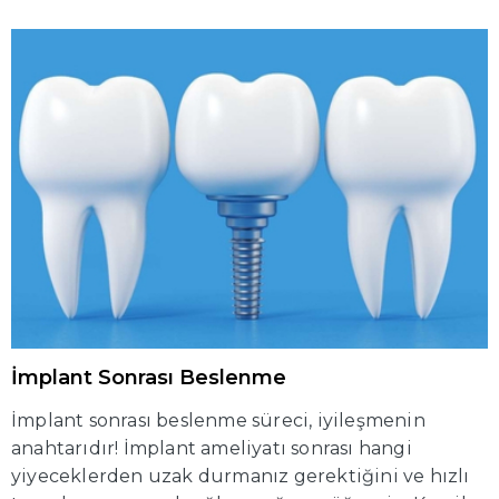
Dişlerin arka tarafına sabitlenen bu braketler
sayesinde, tedavi sürecinde estetik kaygılar
yaşamadan sağlıklı ve güzel bir gülüşe kavuşmak
mümkün hale geliyor.
İmplant Sonrası Beslenme
İmplant sonrası beslenme süreci, iyileşmenin
anahtarıdır! İmplant ameliyatı sonrası hangi
yiyeceklerden uzak durmanız gerektiğini ve hızlı