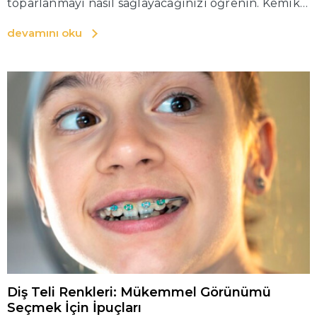
toparlanmayı nasıl sağlayacağınızı öğrenin. Kemik
tozu ameliyatı sonrası beslenme ipuçları ve süt
devamını oku
ürünlerinden neden kaçınılması gerektiğiyle ilgili
önemli bilgiler bu rehberde sizi bekliyor.
İmplantınızın sağlığı için hangi besinleri
tüketmelisiniz? Şimdi keşfedin!
Diş Teli Renkleri: Mükemmel Görünümü
Seçmek İçin İpuçları