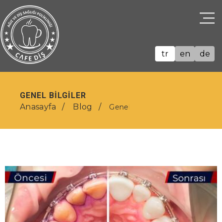
tr
en
de
GENEL BILGILER
Anasayfa
Blog
Genel Bilgiler