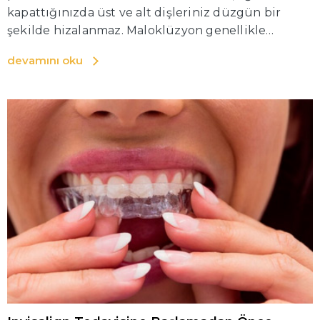
kapattığınızda üst ve alt dişleriniz düzgün bir
şekilde hizalanmaz. Maloklüzyon genellikle
ortodontik tedaviler veya diş telleri kullanı
devamını oku
larak düzeltilir. Daha şiddetli maloklüzyon
vakalarında ise cerrahi müdahale gerekebilir.