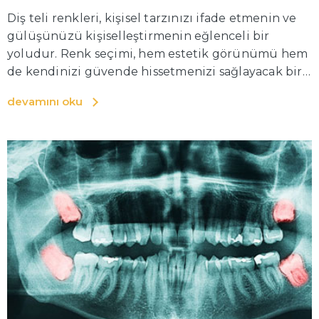
Diş teli renkleri, kişisel tarzınızı ifade etmenin ve
gülüşünüzü kişiselleştirmenin eğlenceli bir
yoludur. Renk seçimi, hem estetik görünümü hem
de kendinizi güvende hissetmenizi sağlayacak bir
deneyimdir. Her cinsiyet ve yaş grubu için uygun
devamını oku
seçenekler bulunmaktadır ve renk tercihleriniz,
kişisel tarzınızı ve profesyonel imajınızı
yansıtmalıdır.